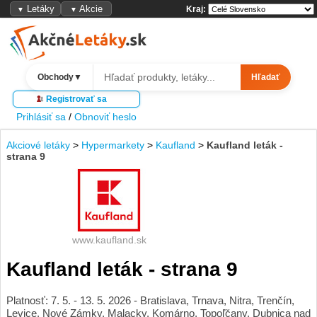
Letáky
Akcie
Kraj:
▼
▼
Obchody
▼
Hľadať
Registrovať sa
Prihlásiť sa
/
Obnoviť heslo
Akciové letáky
>
Hypermarkety
>
Kaufland
>
Kaufland leták -
strana 9
www.kaufland.sk
Kaufland leták - strana 9
Platnosť: 7. 5. - 13. 5. 2026 - Bratislava, Trnava, Nitra, Trenčín,
Levice, Nové Zámky, Malacky, Komárno, Topoľčany, Dubnica nad