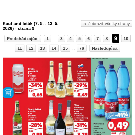
Kaufland leták (7. 5. - 13. 5.
›› Zobraziť všetky strany
2026) - strana 9
9
Predchádzajúci
1
..
3
4
5
6
7
8
10
11
12
13
14
15
..
76
Nasledujúca