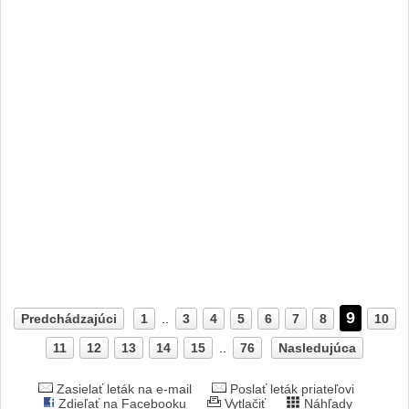
9
Predchádzajúci
1
..
3
4
5
6
7
8
10
11
12
13
14
15
..
76
Nasledujúca
Zasielať leták na e-mail
Poslať leták priateľovi
Zdieľať na Facebooku
Vytlačiť
Náhľady