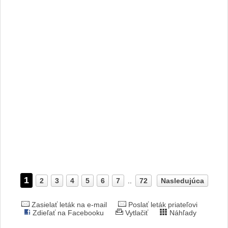
1
2
3
4
5
6
7
..
72
Nasledujúca
Zasielať leták na e-mail
Poslať leták priateľovi
Zdieľať na Facebooku
Vytlačiť
Náhľady