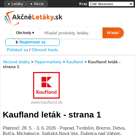
Letáky
Akcie
Kraj:
▼
▼
Obchody
▼
Hľadať
Registrovať sa
Prihlásiť sa
/
Obnoviť heslo
Akciové letáky
>
Hypermarkety
>
Kaufland
>
Kaufland leták -
strana 1
www.kaufland.sk
Kaufland leták - strana 1
Platnosť: 28. 5. - 3. 6. 2026 - Poprad, Tvrdošín, Brezno, Detva,
Bytča, Michalovce, Spišská Nová Ves, Dubnica nad Váhom,